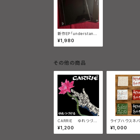
新作EP「understan
d.」
¥1,980
その他の商品
CARRIE ゆれつづけ
ライブハウスネ
る
ステッカー
¥1,200
¥1,000