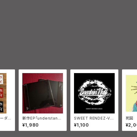
バーダイ
新作EP「understan
SWEET RENDEZ-VO
死国 
d.」
US SNEAKIN'NUTS
CD 
¥1,980
¥1,100
¥2,