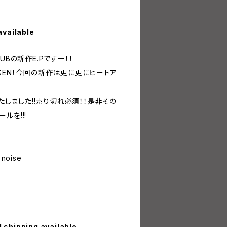
available
CLUBの新作E.Pですー！！
KEN！今回の新作は更に更にヒートア
いたしました!!売り切れ必須！！是非その
ルを!!!
e noise
l shipping available