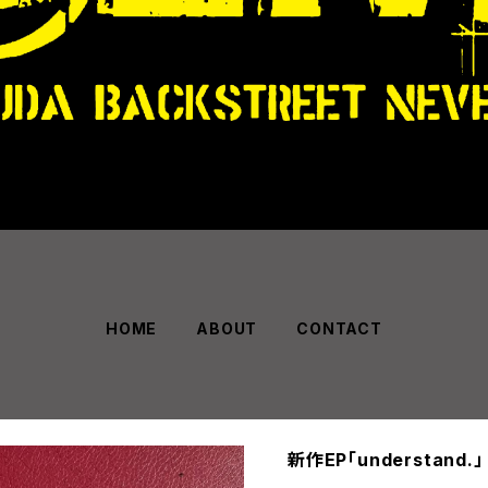
HOME
ABOUT
CONTACT
新作EP「understand.」