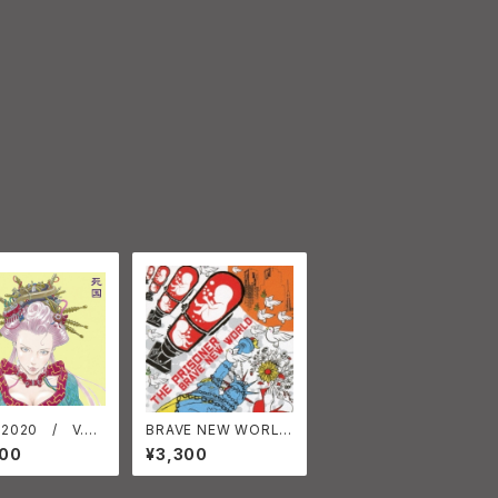
2020 / V.A
BRAVE NEW WORLD
2枚組
THE PRISONER
000
¥3,300