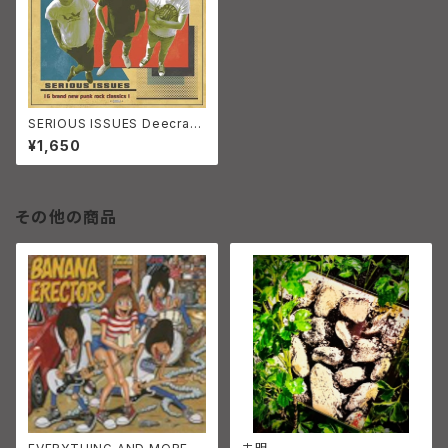
SERIOUS ISSUES Deecrack
s
¥1,650
その他の商品