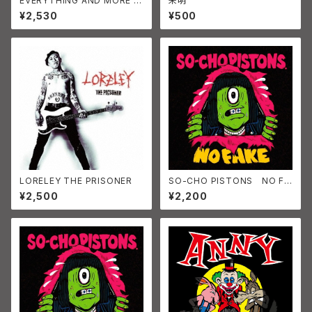
EVERYTHING AND MORE B
未明
ANANA ERECTORS バナナ・
¥2,530
¥500
エレクターズ CD
LORELEY THE PRISONER
SO-CHO PISTONS NO FA
KE 通常版
¥2,500
¥2,200