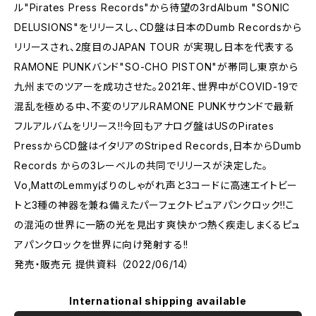
ル"Pirates Press Records"から待望の3rdAlbum "SONIC
DELUSIONS"をリリースし、CD盤は日本のDumb Recordsから
リリースされ、2度目のJAPAN TOUR が実現し日本を代表する
RAMONE PUNKバンド"SO-CHO PISTON"が帯同し東京から
九州までのツアーを成功させた。2021年、世界中がCOVID-19で
混乱を極める中、不変のリアルRAMONE PUNKサウンドで最新
フルアルバムをリリース!!今回もアナログ盤はUSのPirates
PressからCD盤はイタリアのStriped Records,日本からDumb
Records からの3レーベルの共同でリリースが決定した。
Vo,MattのLemmyばりのしゃがれ声と3コードに高速エイトビー
トと3種の神器を兼ね備えたパーフェクトピュアパンクロック!!こ
の混沌の世界に一筋の光を見出す爽快かつ熱く疾走しまくるピュ
アパンクロックを世界に向け発射する!!
発売・販売元 提供資料 （2022/06/14）
International shipping available