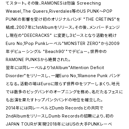
てスタート。その後、RAMONESは勿論 Screeching
Weasel,The Queers,Riverdales等のUS PUNK～POP
PUNKの影響を受け初のオリジナルバンド "THE CRETINS"を
結成、2007年に1stAlbumをリリース。その後、メンバーチェンジ
し現在の"DEECRACKS" に変更し3ピースとなり活動を続け
Euro No,1Pop Punkレーベル"MONSTER ZERO"から2009
年デビューシングル "Beach90'"でデビュー。世界中の
RAMONE PUNKSから絶賛された。
翌年には同レーベルより1stAlbum"Attention Deficit
Disorder"をリリースし、一躍Euro No,1Ramone Punk バンド
となる。活動の場はEuroに限らず世界中をツアーしまくり、地元
では数多のビッグバンドのオープニングを務め、名だたるフェスに
も出演を果たすトップパンクバンドの地位を確立した。
2014年には同レーベルとDumb Recordsとの共同で
2ndAlbumをリリースしDumb Recordsの招聘により、初の
JAPAN TOURが実現!2018年にはUSの大手PUNKレーベ