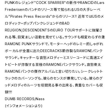
PUNKのレジェンド"COCK SPARRER"の新作やRANCIDのLars
Frederisenのバンドのリリース等で知られるUSの大手レーベ
ル"Pirates Press Records"からのリリース!! 近年ではUSのメ
ロディック~ポップパンクレジェンドのBAD
RELIGION,DESCENDENTSのEURO TOURサポートに抜擢さ
れる等、目覚ましい活動を見せている。サウンドも相変わらずの激
RAMONE PUNKサウンドで、モーターヘッドのレミー的しゃがれ
ボーカルが全面に出たDEECRACKS節炸裂なRAMONEパンク
サウンド。キャッチーな哀愁メロディーとスリーコードに高速エイ
トビートが炸裂する至極のRAMONEパンクサウンド。哀愁骨太
RAMONEパンクの傑作アルバムと言い切りたい。シークレットト
ラックのカバーソングも、彼らのセンスが爆発している。彼らのグ
ッドメロディのルーツを垣間見る事の出来る、貴重なカバーも収
録!!!!
DUMB RECORDS/Nass
(インフォメーションより)