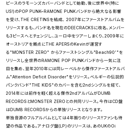
ピースのラモーンズカバーバンドとして始動、後に世界中(特に
US!)のPOP PUNK~RAMONE PUNKバンドから絶大なる影響
を受け、THE CRETINSを結成、 2007年にファーストアルバムを
リリースするも、バンド名を現在のDEECRACKSに改名、メンバー
も3ピースへとチェンジし、ユーロ中をツアーしまくり、2009年に
オーストリアを拠点にTHE APERSのKevinが運営す
る"MONSTER ZERO" からファーストシングル"Beach90'"を
リリースし全世界のRAMONE POP PUNKバンドから一気に注
目を集め、翌年2010年には同レーベルから傑作ファーストアルバ
ム"Attention Deficit Disorder"をリリース。ベルギーの伝説的
パンクバンド"THE KIDS"のカバーを含む2ndシングルを経て、
2014年には前作を軽く超える傑作2ndアルバムがDUMB
RECORDSとMONSTER ZEROとの共同リリース。今作はCD盤
はDUMB RECORDSからの単独リリースとなります。
単独音源のフルアルバムとしては4年振りのリリース!!ファンも待
望の作品である。アナログ盤(LP)のリリースは、あのUKのOi