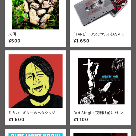
未明
[TAPE] アスファルト(ASPHA
LT) Live At CONQUEST 20
¥500
¥1,650
23 TAR-005
ミカカ ギターのヘタククソ
3rd Single 夜明け前に/センチ
メンタル・ブルー SNEAKIN' NU
¥1,500
¥1,100
TS