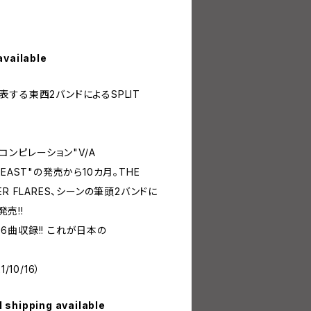
available
を代表する東西2バンドによるSPLIT
Kコンピレーション"V/A
R EAST"の発売から10カ月。THE
NGER FLARES、シーンの筆頭2バンドに
発売!!
曲収録!! これが日本の
10/16）
l shipping available