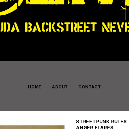
HOME
ABOUT
CONTACT
STREETPUNK RULES 
ANGER FLARES