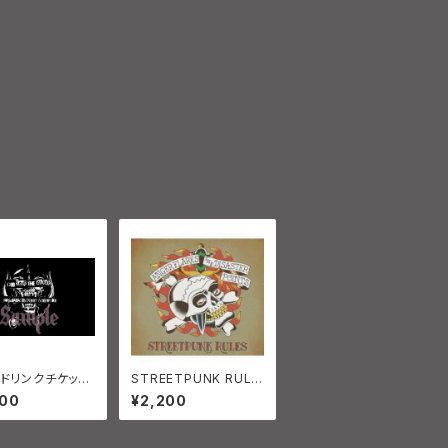
VEドリンクチケット
STREETPUNK RULE
ット
S THE DISASTER P
000
¥2,200
OINTS 、 ANGER FLA
RES