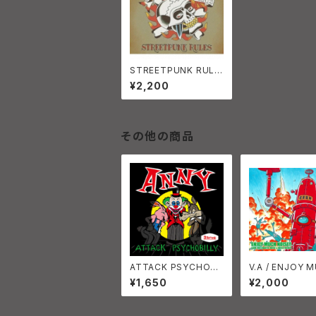
STREETPUNK RULE
S THE DISASTER P
¥2,200
OINTS 、 ANGER FLA
RES
その他の商品
ATTACK PSYCHOBI
V.A / ENJOY 
LLY ANNY (JPN/PSY
NOISE Vol.3 C
¥1,650
¥2,000
CHOBILLY)