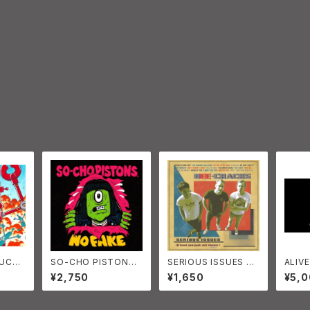
MUCH
SO-CHO PISTONS
SERIOUS ISSUES De
ALI
Dx2
NO FAKE 初回限
ecracks
8枚セ
¥2,750
¥1,650
¥5,
定版ブックレット付き