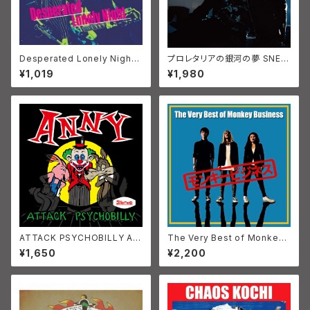
Desperated Lonely Night
プロレタリアの銀河の夢 SNEA
SNEAKIN'NUTS
KIN'NUTS
¥1,019
¥1,980
ATTACK PSYCHOBILLY AN
The Very Best of Monkey
NY (JPN/PSYCHOBILLY)
Business
¥1,650
¥2,200