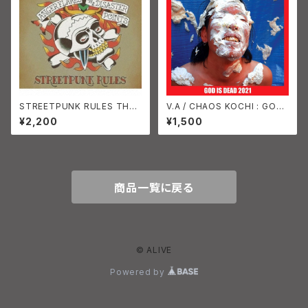
STREETPUNK RULES THE
V.A / CHAOS KOCHI : GOD I
DISASTER POINTS 、 ANGE
S DEAD 2021 CD
¥2,200
¥1,500
R FLARES
商品一覧に戻る
© ALIVE
Powered by