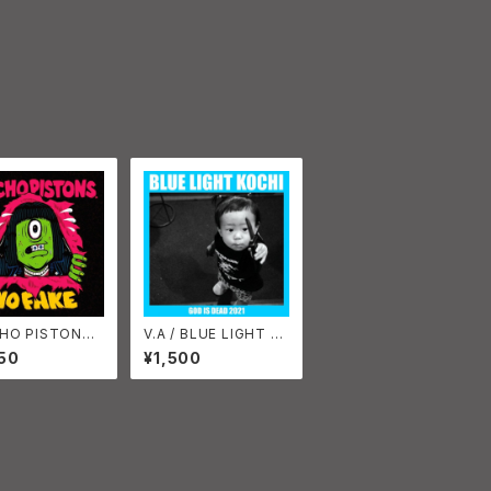
HO PISTONS
V.A / BLUE LIGHT K
FAKE 初回限
OCHI : GOD IS DEAD
50
¥1,500
ックレット付き
2021 CD