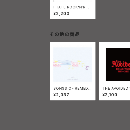
I HATE ROCK'N'ROL
L!! THE ROZWELLS
¥2,200
その他の商品
SONGS OF REMEDY
THE AVOIDED 
cole
EARLY YEARS 
¥2,037
¥2,100
2002"（CD）201
26 THE PRISO