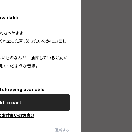
available
さったまま...
くれ立った音、泣きたいのか吐き出し
しいものなんだ 油断していると涙が
で見ているような音源。
l shipping available
d to cart
にお住まいの方向け
通報する