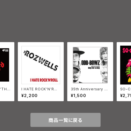
"THE
I HATE ROCK'N'ROL
35th Anniversary M
SO-C
1998-
L!! THE ROZWELLS
AXI SINGLE 「day for
NO 
¥2,200
¥1,500
¥2,7
6/10/
a day」
定版ブ
NER
商品一覧に戻る