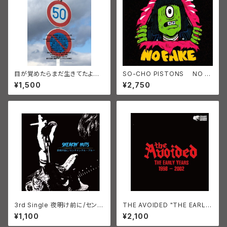
目が覚めたらまだ生きてたよ
SO-CHO PISTONS NO FA
生きてるうちに R.I.P. ミカカ2
KE 初回限定版ブックレット付
¥1,500
¥2,750
き
3rd Single 夜明け前に/センチ
THE AVOIDED "THE EARLY
メンタル・ブルー SNEAKIN' NU
YEARS 1998-2002"（CD）20
¥1,100
¥2,100
TS
16/10/26 THE PRISONER