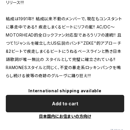
リリース!!!
結成は1991年!! 結成以来不動のメンバーで、現在もコンスタント
に暴走中である!! 疾走しまくるビートにリフの嵐!! AC/DC〜
MOTORHEAD的全ロックファン対応型であろうリフの連続!! 且
つて1ジャンルを確立したUS伝説のバンド"ZEKE"的アプローチ
&2ビートで疾走しまくるビートにうねるベースラインと熱き日本
語歌詞が唯一無比の スタイルとして完璧に確立されている!!
RAMONESスタイルと同じく、不変の暴走系ロッキンパンクを鳴
らし続ける彼等の奇跡のグルーヴに踊り狂え!!!
International shipping available
Add to cart
日本国内にお住まいの方向け