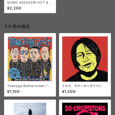
SONIC ASSASSIN HOT & C
OOL ホットアンドクール
¥2,200
その他の商品
Teenage Bottlerocket / Th
ミカカ ギターのヘタククソ
e Knockers (2) / So-Cho Pi
¥1,100
¥1,500
stons Teenage bottlerock
et japan tour limited 3way
ep!!