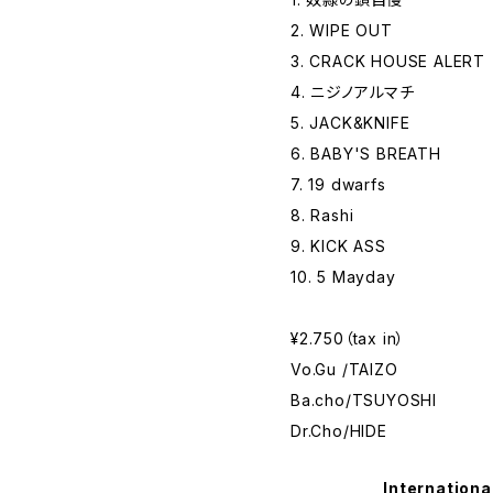
2. WIPE OUT
3. CRACK HOUSE ALERT
4. ニジノアルマチ
5. JACK&KNIFE
6. BABY'S BREATH
7. 19 dwarfs
8. Rashi
9. KICK ASS
10. 5 Mayday
¥2.750（tax in）
Vo.Gu /TAIZO
Ba.cho/TSUYOSHI
Dr.Cho/HIDE
Internationa