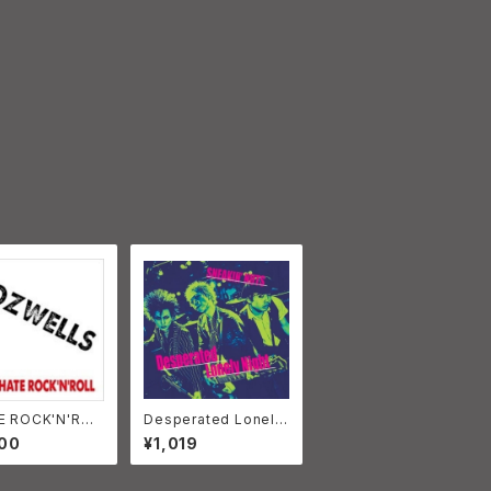
TE ROCK'N'ROL
Desperated Lonely
THE ROZWELLS
Night SNEAKIN'NUT
00
¥1,019
S