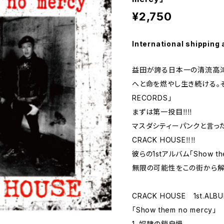
¥2,750
International shipping 
益田が誇る日本一の清流高
へと命を燃やし生き続ける。その名
RECORDS」
まずは第一投目‼︎‼︎
マスダシティーパンクと言っ
CRACK HOUSE‼︎‼︎
彼らの1stアルバム「Show the
無限の可能性をこの街から解放
CRACK HOUSE 1st.ALB
「Show them no mercy」
1. 奴隷の鎖自慢