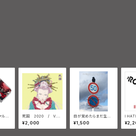
ァルト
死国 2020 / V.A
目が覚めたらまだ生き
I HA
e At
CD 2枚組
てたよ 生きてるうち
L!! 
¥2,000
¥1,500
¥2,2
2023
に R.I.P. ミカカ2