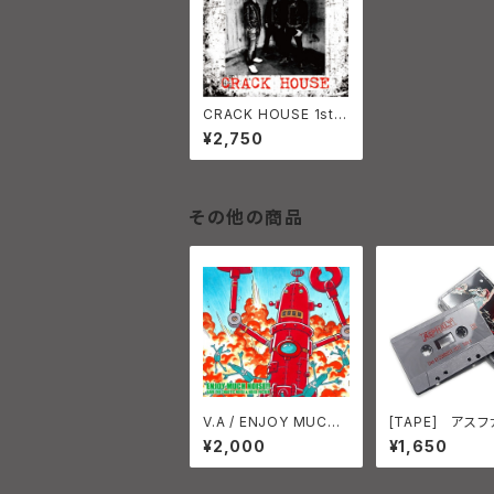
CRACK HOUSE 1st.A
LBUM 「Shou them n
¥2,750
o mercy」
その他の商品
V.A / ENJOY MUCH
[TAPE] アスフ
NOISE Vol.3 CDx2
(ASPHALT) Liv
¥2,000
¥1,650
CONQUEST 
TAR-005