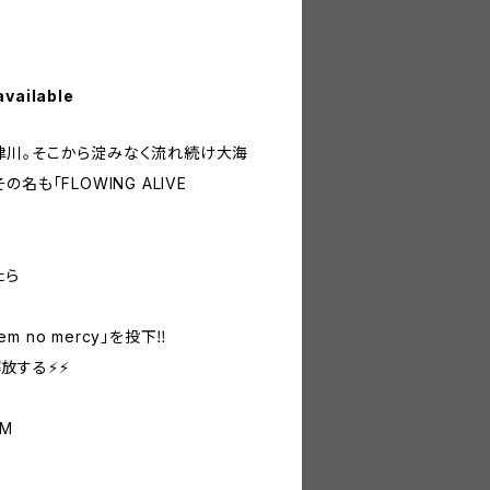
available
津川。そこから淀みなく流れ続け大海
も「FLOWING ALIVE
たら
m no mercy」を投下‼︎
する⚡️⚡️
UM